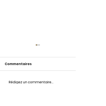
Commentaires
Rédigez un commentaire...
Infolettre du
Infolettre de l
printemps 2026
2025