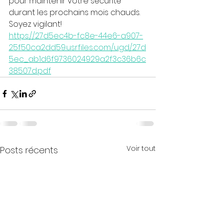
pour maintenir votre sécurité 
durant les prochains mois chauds. 
Soyez vigilant!
https://27d5ec4b-fc8e-44e6-a907-
25f50ca2dd59.usrfiles.com/ugd/27d
5ec_ab1d6f9736024929a2f3c36b6c
38507d.pdf
Voir tout
Posts récents