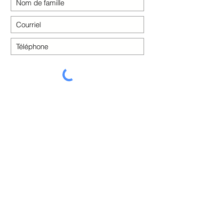
S'INSCRIRE
En savoir plus sur notre
évaluation de la sécurité à
domicile
>